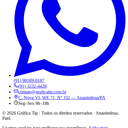
(91) 98189-0187
(91) 3232-4428
contato@graficatip.com.br
C. Nova VI, WE 71, Nº 332 — Ananindeua/PA
Seg–Sex 9h–18h
©
2026
Gráfica Tip · Todos os direitos reservados · Ananindeua,
Pará
Usamos cookies para melhorar sua experiência.
Saiba mais
.