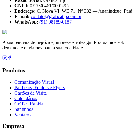
Razão Social:
Gráfica Tip
CNPJ:
07.536.461/0001-95
Endereço:
C. Nova VI, WE 71, Nº 332 — Ananindeua, Pará
E-mail:
contato@graficatip.com.br
WhatsApp:
(91) 98189-0187
A sua parceira de negócios, impressos e design. Produzimos sob
demanda e enviamos para a sua localidade.
Produtos
Comunicação Visual
Panfletos, Folders e Flyers
Cartões de Visita
Calendários
Gráfica Rápida
Santinhos
Ventarolas
Empresa