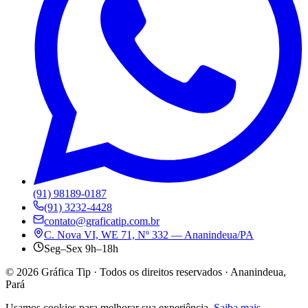
(91) 98189-0187
(91) 3232-4428
contato@graficatip.com.br
C. Nova VI, WE 71, Nº 332 — Ananindeua/PA
Seg–Sex 9h–18h
©
2026
Gráfica Tip · Todos os direitos reservados · Ananindeua,
Pará
Usamos cookies para melhorar sua experiência.
Saiba mais
.