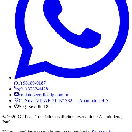
(91) 98189-0187
(91) 3232-4428
contato@graficatip.com.br
C. Nova VI, WE 71, Nº 332 — Ananindeua/PA
Seg–Sex 9h–18h
©
2026
Gráfica Tip · Todos os direitos reservados · Ananindeua,
Pará
Usamos cookies para melhorar sua experiência.
Saiba mais
.