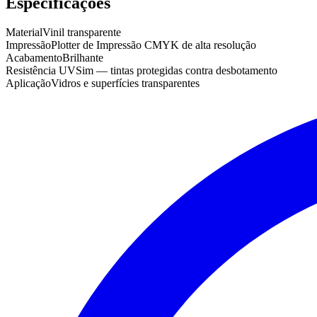
Especificações
Material
Vinil transparente
Impressão
Plotter de Impressão CMYK de alta resolução
Acabamento
Brilhante
Resistência UV
Sim — tintas protegidas contra desbotamento
Aplicação
Vidros e superfícies transparentes