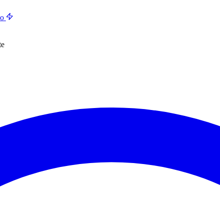
do
te