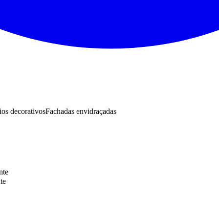
os decorativos
Fachadas envidraçadas
nte
te