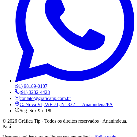
(91) 98189-0187
(91) 3232-4428
contato@graficatip.com.br
C. Nova VI, WE 71, Nº 332 — Ananindeua/PA
Seg–Sex 9h–18h
©
2026
Gráfica Tip · Todos os direitos reservados · Ananindeua,
Pará
Usamos cookies para melhorar sua experiência.
Saiba mais
.