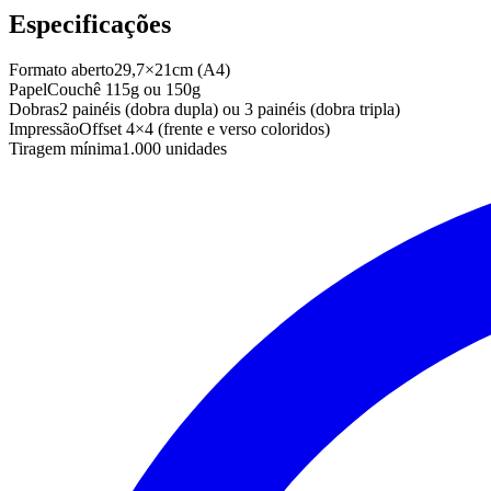
Especificações
Formato aberto
29,7×21cm (A4)
Papel
Couchê 115g ou 150g
Dobras
2 painéis (dobra dupla) ou 3 painéis (dobra tripla)
Impressão
Offset 4×4 (frente e verso coloridos)
Tiragem mínima
1.000 unidades