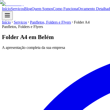
Início
Serviços
Blog
Quem Somos
Como Funciona
Orçamento Detalha
Início
Serviços
Panfletos, Folders e Flyers
Folder A4
Panfletos, Folders e Flyers
Folder A4
em Belém
A apresentação completa da sua empresa