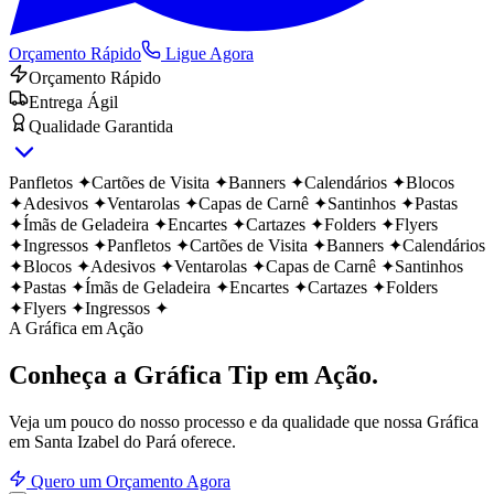
Orçamento Rápido
Ligue Agora
Orçamento Rápido
Entrega Ágil
Qualidade Garantida
Panfletos
✦
Cartões de Visita
✦
Banners
✦
Calendários
✦
Blocos
✦
Adesivos
✦
Ventarolas
✦
Capas de Carnê
✦
Santinhos
✦
Pastas
✦
Ímãs de Geladeira
✦
Encartes
✦
Cartazes
✦
Folders
✦
Flyers
✦
Ingressos
✦
Panfletos
✦
Cartões de Visita
✦
Banners
✦
Calendários
✦
Blocos
✦
Adesivos
✦
Ventarolas
✦
Capas de Carnê
✦
Santinhos
✦
Pastas
✦
Ímãs de Geladeira
✦
Encartes
✦
Cartazes
✦
Folders
✦
Flyers
✦
Ingressos
✦
A Gráfica em Ação
Conheça a Gráfica Tip
em Ação.
Veja um pouco do nosso processo e da qualidade que nossa Gráfica
em
Santa Izabel do Pará
oferece.
Quero um Orçamento Agora