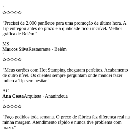
"
"
Precisei de 2.000 panfletos para uma promoção de última hora. A
Tip entregou antes do prazo e a qualidade ficou incrível. Melhor
gráfica de Belém.
"
MS
Marcos Silva
Restaurante · Belém
"
"
Meus cartões com Hot Stamping chegaram perfeitos. Acabamento
de outro nível. Os clientes sempre perguntam onde mandei fazer —
indico a Tip sem hesitar.
"
AC
Ana Costa
Arquiteta · Ananindeua
"
"
Faço pedidos toda semana. O preço de fábrica faz diferença real na
minha margem. Atendimento rápido e nunca tive problema com
prazo.
"