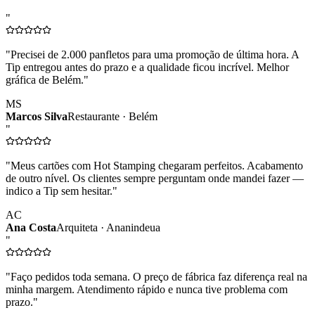
"
"
Precisei de 2.000 panfletos para uma promoção de última hora. A
Tip entregou antes do prazo e a qualidade ficou incrível. Melhor
gráfica de Belém.
"
MS
Marcos Silva
Restaurante · Belém
"
"
Meus cartões com Hot Stamping chegaram perfeitos. Acabamento
de outro nível. Os clientes sempre perguntam onde mandei fazer —
indico a Tip sem hesitar.
"
AC
Ana Costa
Arquiteta · Ananindeua
"
"
Faço pedidos toda semana. O preço de fábrica faz diferença real na
minha margem. Atendimento rápido e nunca tive problema com
prazo.
"