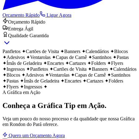
Orçamento Rápido
Ligue Agora
Orçamento Rápido
Entrega Ágil
Qualidade Garantida
Panfletos
✦
Cartões de Visita
✦
Banners
✦
Calendários
✦
Blocos
✦
Adesivos
✦
Ventarolas
✦
Capas de Carnê
✦
Santinhos
✦
Pastas
✦
Ímãs de Geladeira
✦
Encartes
✦
Cartazes
✦
Folders
✦
Flyers
✦
Ingressos
✦
Panfletos
✦
Cartões de Visita
✦
Banners
✦
Calendários
✦
Blocos
✦
Adesivos
✦
Ventarolas
✦
Capas de Carnê
✦
Santinhos
✦
Pastas
✦
Ímãs de Geladeira
✦
Encartes
✦
Cartazes
✦
Folders
✦
Flyers
✦
Ingressos
✦
A Gráfica em Ação
Conheça a Gráfica Tip
em Ação.
Veja um pouco do nosso processo e da qualidade que nossa Gráfica
em
Rondon do Pará
oferece.
Quero um Orçamento Agora