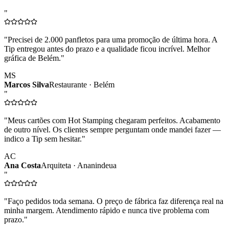
"
"
Precisei de 2.000 panfletos para uma promoção de última hora. A
Tip entregou antes do prazo e a qualidade ficou incrível. Melhor
gráfica de Belém.
"
MS
Marcos Silva
Restaurante · Belém
"
"
Meus cartões com Hot Stamping chegaram perfeitos. Acabamento
de outro nível. Os clientes sempre perguntam onde mandei fazer —
indico a Tip sem hesitar.
"
AC
Ana Costa
Arquiteta · Ananindeua
"
"
Faço pedidos toda semana. O preço de fábrica faz diferença real na
minha margem. Atendimento rápido e nunca tive problema com
prazo.
"