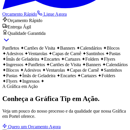
Orçamento Rápido
Ligue Agora
Orçamento Rápido
Entrega Ágil
Qualidade Garantida
Panfletos
✦
Cartões de Visita
✦
Banners
✦
Calendários
✦
Blocos
✦
Adesivos
✦
Ventarolas
✦
Capas de Carnê
✦
Santinhos
✦
Pastas
✦
Ímãs de Geladeira
✦
Encartes
✦
Cartazes
✦
Folders
✦
Flyers
✦
Ingressos
✦
Panfletos
✦
Cartões de Visita
✦
Banners
✦
Calendários
✦
Blocos
✦
Adesivos
✦
Ventarolas
✦
Capas de Carnê
✦
Santinhos
✦
Pastas
✦
Ímãs de Geladeira
✦
Encartes
✦
Cartazes
✦
Folders
✦
Flyers
✦
Ingressos
✦
A Gráfica em Ação
Conheça a Gráfica Tip
em Ação.
Veja um pouco do nosso processo e da qualidade que nossa Gráfica
em
Portel
oferece.
Quero um Orçamento Agora