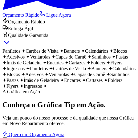
Orçamento Rápido
Ligue Agora
Orçamento Rápido
Entrega Ágil
Qualidade Garantida
Panfletos
✦
Cartões de Visita
✦
Banners
✦
Calendários
✦
Blocos
✦
Adesivos
✦
Ventarolas
✦
Capas de Carnê
✦
Santinhos
✦
Pastas
✦
Ímãs de Geladeira
✦
Encartes
✦
Cartazes
✦
Folders
✦
Flyers
✦
Ingressos
✦
Panfletos
✦
Cartões de Visita
✦
Banners
✦
Calendários
✦
Blocos
✦
Adesivos
✦
Ventarolas
✦
Capas de Carnê
✦
Santinhos
✦
Pastas
✦
Ímãs de Geladeira
✦
Encartes
✦
Cartazes
✦
Folders
✦
Flyers
✦
Ingressos
✦
A Gráfica em Ação
Conheça a Gráfica Tip
em Ação.
Veja um pouco do nosso processo e da qualidade que nossa Gráfica
em
Novo Repartimento
oferece.
Quero um Orçamento Agora