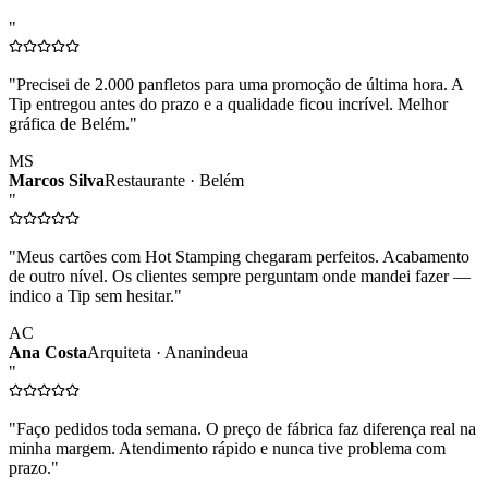
"
"
Precisei de 2.000 panfletos para uma promoção de última hora. A
Tip entregou antes do prazo e a qualidade ficou incrível. Melhor
gráfica de Belém.
"
MS
Marcos Silva
Restaurante · Belém
"
"
Meus cartões com Hot Stamping chegaram perfeitos. Acabamento
de outro nível. Os clientes sempre perguntam onde mandei fazer —
indico a Tip sem hesitar.
"
AC
Ana Costa
Arquiteta · Ananindeua
"
"
Faço pedidos toda semana. O preço de fábrica faz diferença real na
minha margem. Atendimento rápido e nunca tive problema com
prazo.
"