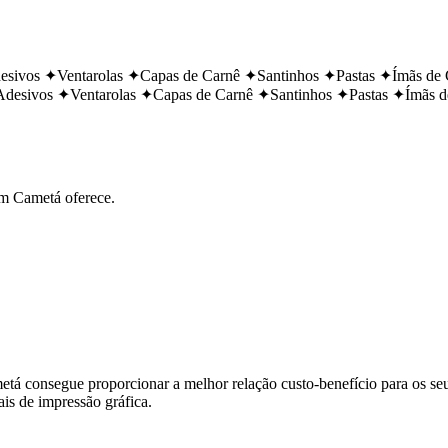
esivos
✦
Ventarolas
✦
Capas de Carnê
✦
Santinhos
✦
Pastas
✦
Ímãs de 
Adesivos
✦
Ventarolas
✦
Capas de Carnê
✦
Santinhos
✦
Pastas
✦
Ímãs d
em
Cametá
oferece.
etá
consegue proporcionar a melhor relação custo-benefício para os se
is de impressão gráfica.