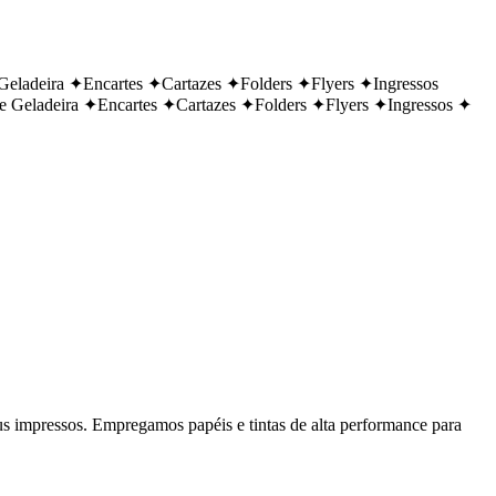
Geladeira
✦
Encartes
✦
Cartazes
✦
Folders
✦
Flyers
✦
Ingressos
e Geladeira
✦
Encartes
✦
Cartazes
✦
Folders
✦
Flyers
✦
Ingressos
✦
us impressos. Empregamos papéis e tintas de alta performance para