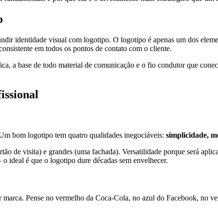
o
dir identidade visual com logotipo. O logotipo é apenas um dos elem
onsistente em todos os pontos de contato com o cliente.
 fica, a base de todo material de comunicação e o fio condutor que co
issional
 Um bom logotipo tem quatro qualidades inegociáveis:
simplicidade, m
o de visita) e grandes (uma fachada). Versatilidade porque será aplica
o ideal é que o logotipo dure décadas sem envelhecer.
r marca. Pense no vermelho da Coca-Cola, no azul do Facebook, no ve