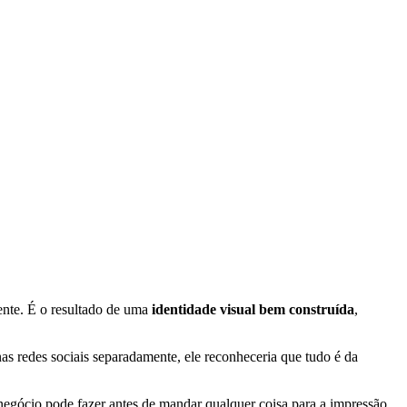
ente. É o resultado de uma
identidade visual bem construída
,
 nas redes sociais separadamente, ele reconheceria que tudo é da
 negócio pode fazer antes de mandar qualquer coisa para a impressão.