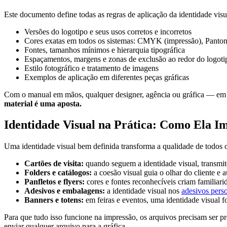
Este documento define todas as regras de aplicação da identidade visu
Versões do logotipo e seus usos corretos e incorretos
Cores exatas em todos os sistemas: CMYK (impressão), Panto
Fontes, tamanhos mínimos e hierarquia tipográfica
Espaçamentos, margens e zonas de exclusão ao redor do logoti
Estilo fotográfico e tratamento de imagens
Exemplos de aplicação em diferentes peças gráficas
Com o manual em mãos, qualquer designer, agência ou gráfica — em 
material é uma aposta.
Identidade Visual na Prática: Como Ela I
Uma identidade visual bem definida transforma a qualidade de todos o
Cartões de visita:
quando seguem a identidade visual, transmi
Folders e catálogos:
a coesão visual guia o olhar do cliente e 
Panfletos e flyers:
cores e fontes reconhecíveis criam familiar
Adesivos e embalagens:
a identidade visual nos
adesivos pers
Banners e totens:
em feiras e eventos, uma identidade visual f
Para que tudo isso funcione na impressão, os arquivos precisam ser 
enviar qualquer arquivo para a gráfica.