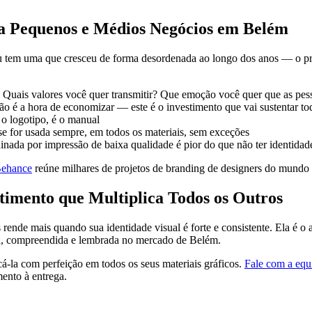
a Pequenos e Médios Negócios em Belém
 tem uma que cresceu de forma desordenada ao longo dos anos — o proc
? Quais valores você quer transmitir? Que emoção você quer que as pes
ão é a hora de economizar — este é o investimento que vai sustentar t
 o logotipo, é o manual
se for usada sempre, em todos os materiais, sem exceções
uinada por impressão de baixa qualidade é pior do que não ter identid
ehance
reúne milhares de projetos de branding de designers do mundo 
stimento que Multiplica Todos os Outros
 rende mais quando sua identidade visual é forte e consistente. Ela é o
sta, compreendida e lembrada no mercado de Belém.
cá-la com perfeição em todos os seus materiais gráficos.
Fale com a equ
ento à entrega.