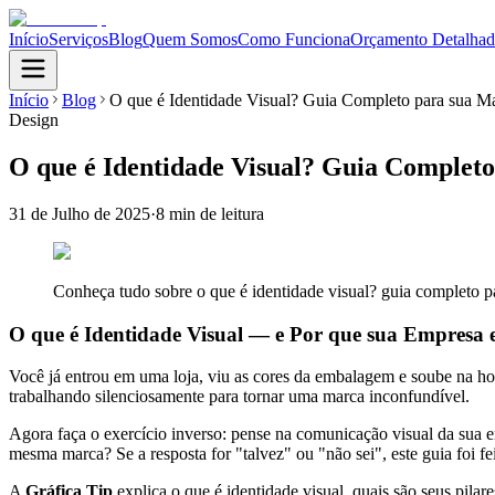
Início
Serviços
Blog
Quem Somos
Como Funciona
Orçamento Detalha
Início
Blog
O que é Identidade Visual? Guia Completo para sua M
Design
O que é Identidade Visual? Guia Complet
31 de Julho de 2025
·
8 min
de leitura
Conheça tudo sobre o que é identidade visual? guia completo p
O que é Identidade Visual — e Por que sua Empresa
Você já entrou em uma loja, viu as cores da embalagem e soube na ho
trabalhando silenciosamente para tornar uma marca inconfundível.
Agora faça o exercício inverso: pense na comunicação visual da sua emp
mesma marca? Se a resposta for "talvez" ou "não sei", este guia foi fe
A
Gráfica Tip
explica o que é identidade visual, quais são seus pila