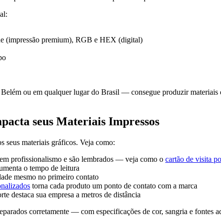
al:
ne (impressão premium), RGB e HEX (digital)
po
Belém ou em qualquer lugar do Brasil — consegue produzir materiais 
mpacta seus Materiais Impressos
s seus materiais gráficos. Veja como:
tem profissionalismo e são lembrados — veja como o
cartão de visita 
aumenta o tempo de leitura
idade mesmo no primeiro contato
onalizados
torna cada produto um ponto de contato com a marca
orte destaca sua empresa a metros de distância
preparados corretamente — com especificações de cor, sangria e fontes 