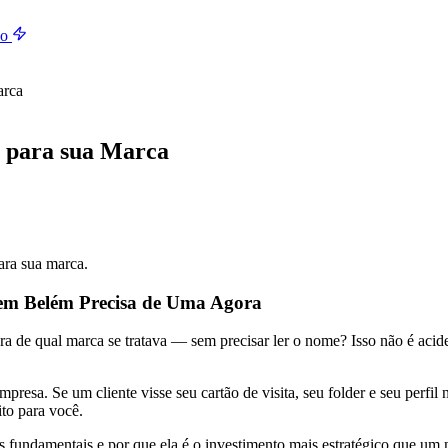
do
arca
o para sua Marca
ara sua marca.
 em Belém Precisa de Uma Agora
ra de qual marca se tratava — sem precisar ler o nome? Isso não é acid
resa. Se um cliente visse seu cartão de visita, seu folder e seu perfil
ito para você.
res fundamentais e por que ela é o investimento mais estratégico que um