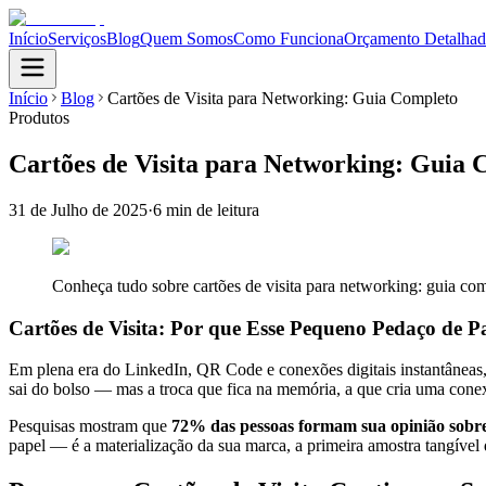
Início
Serviços
Blog
Quem Somos
Como Funciona
Orçamento Detalha
Início
Blog
Cartões de Visita para Networking: Guia Completo
Produtos
Cartões de Visita para Networking: Guia 
31 de Julho de 2025
·
6 min
de leitura
Conheça tudo sobre cartões de visita para networking: guia com
Cartões de Visita: Por que Esse Pequeno Pedaço de P
Em plena era do LinkedIn, QR Code e conexões digitais instantâneas
sai do bolso — mas a troca que fica na memória, a que cria uma conex
Pesquisas mostram que
72% das pessoas formam sua opinião sobre
papel — é a materialização da sua marca, a primeira amostra tangível