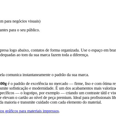
am para negócios visuais)
antes para o seu público.
resa logo abaixo, contatos de forma organizada. Use o espaço em branc
 adequadas ao tom da sua marca fazem toda a diferença.
 ela comunica instantaneamente o padrão da sua marca.
300g
é o padrão de excelência no mercado — firme, liso e com ótima re
smite sofisticação e modernidade. É um dos acabamentos mais valoriza
pecíficos — o logotipo, por exemplo — criando um contraste tátil e visu
elevam o cartão ao nível de peça premium. Ideal para profissionais libe
 da maioria e transmite cuidado com cada elemento do material.
s gráficos para materiais impressos
.