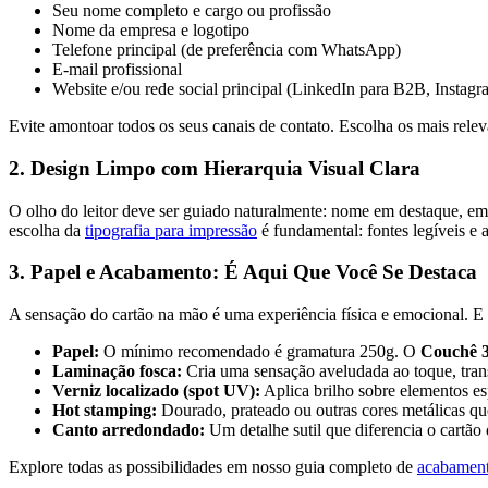
Seu nome completo e cargo ou profissão
Nome da empresa e logotipo
Telefone principal (de preferência com WhatsApp)
E-mail profissional
Website e/ou rede social principal (LinkedIn para B2B, Instagr
Evite amontoar todos os seus canais de contato. Escolha os mais relev
2. Design Limpo com Hierarquia Visual Clara
O olho do leitor deve ser guiado naturalmente: nome em destaque, emp
escolha da
tipografia para impressão
é fundamental: fontes legíveis e
3. Papel e Acabamento: É Aqui Que Você Se Destaca
A sensação do cartão na mão é uma experiência física e emocional. E
Papel:
O mínimo recomendado é gramatura 250g. O
Couchê 
Laminação fosca:
Cria uma sensação aveludada ao toque, tran
Verniz localizado (spot UV):
Aplica brilho sobre elementos es
Hot stamping:
Dourado, prateado ou outras cores metálicas que 
Canto arredondado:
Um detalhe sutil que diferencia o cartão
Explore todas as possibilidades em nosso guia completo de
acabamento