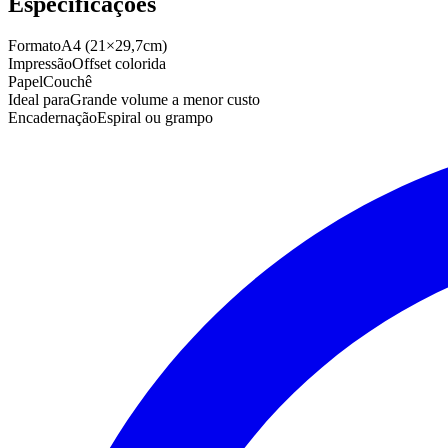
Especificações
Formato
A4 (21×29,7cm)
Impressão
Offset colorida
Papel
Couchê
Ideal para
Grande volume a menor custo
Encadernação
Espiral ou grampo