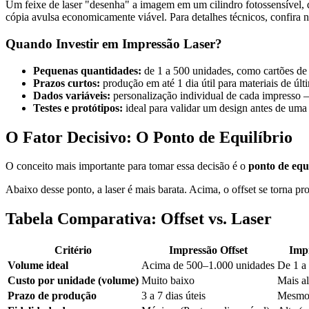
Um feixe de laser "desenha" a imagem em um cilindro fotossensível, qu
cópia avulsa economicamente viável. Para detalhes técnicos, confira 
Quando Investir em Impressão Laser?
Pequenas quantidades:
de 1 a 500 unidades, como cartões de v
Prazos curtos:
produção em até 1 dia útil para materiais de últ
Dados variáveis:
personalização individual de cada impresso 
Testes e protótipos:
ideal para validar um design antes de uma
O Fator Decisivo: O Ponto de Equilíbrio
O conceito mais importante para tomar essa decisão é o
ponto de equi
Abaixo desse ponto, a laser é mais barata. Acima, o offset se torna p
Tabela Comparativa: Offset vs. Laser
Critério
Impressão Offset
Imp
Volume ideal
Acima de 500–1.000 unidades
De 1 a
Custo por unidade (volume)
Muito baixo
Mais al
Prazo de produção
3 a 7 dias úteis
Mesmo d