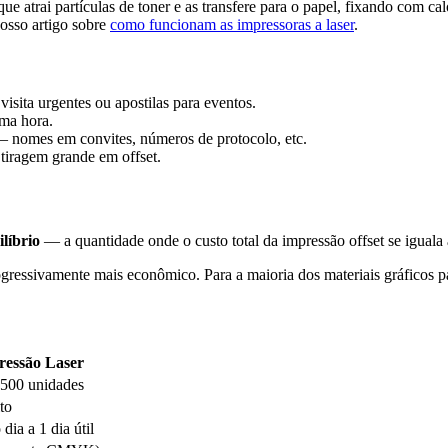
e atrai partículas de toner e as transfere para o papel, fixando com c
nosso artigo sobre
como funcionam as impressoras a laser
.
isita urgentes ou apostilas para eventos.
ima hora.
— nomes em convites, números de protocolo, etc.
 tiragem grande em offset.
líbrio
— a quantidade onde o custo total da impressão offset se iguala a
rogressivamente mais econômico. Para a maioria dos materiais gráficos 
ressão Laser
 500 unidades
to
ia a 1 dia útil