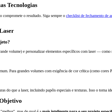
as Tecnologias
do compromete o resultado. Siga sempre o
checklist de fechamento de a
 Laser
jeto?
grande volume) e personalizar elementos específicos com laser — com
mum. Para grandes volumes com exigência de cor crítica (como cores Pan
 do que a laser, incluindo papéis especiais e texturas. Isso o torna id
Objetivo
é "melhor", mas de qual é a
mais inteligente para o seu projeto especí