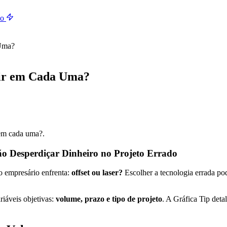
do
 Uma?
tir em Cada Uma?
 em cada uma?.
ão Desperdiçar Dinheiro no Projeto Errado
o empresário enfrenta:
offset ou laser?
Escolher a tecnologia errada po
riáveis objetivas:
volume, prazo e tipo de projeto
. A Gráfica Tip det