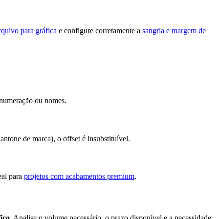
rquivo para gráfica
e configure corretamente a
sangria e margem de
o numeração ou nomes.
tone de marca), o offset é insubstituível.
eal para
projetos com acabamentos premium
.
fico
. Analise o volume necessário, o prazo disponível e a necessidade