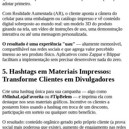
adotar primeiro.
Com Realidade Aumentada (AR), o cliente aponta a câmera do
celular para uma embalagem ou catálogo impresso e vê conteúdo
digital sobreposto ao mundo real: um modelo 3D do produto
girando na tela, um vídeo de instruções de uso, uma demonstração
interativa ou até uma mensagem personalizada.
O resultado é uma experiência "uau"
— altamente memorável,
compartilhável nas redes sociais e que agrega valor percebido
imenso ao seu produto físico. Aplicativos como Zappar e Blippar
facilitam a implementação sem precisar desenvolver nada do zero.
5. Hashtags em Materiais Impressos:
Transforme Clientes em Divulgadores
Crie uma hashtag única para sua campanha — algo como
#MinhaLojaFavorita
ou
#TipBelem
— e imprima ela com
destaque nos seus materiais gráficos. Incentive os clientes a
postarem fotos usando a hashtag em troca de um desconto,
participação em sorteio ou qualquer outro benefício.
O resultado: conteúdo orgânico gerado pelo próprio cliente (a prova
social mais poderosa que existe), aumento de engajamento nas redes