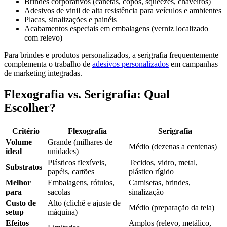
Brindes corporativos (canetas, copos, squeezes, chaveiros)
Adesivos de vinil de alta resistência para veículos e ambientes
Placas, sinalizações e painéis
Acabamentos especiais em embalagens (verniz localizado
com relevo)
Para brindes e produtos personalizados, a serigrafia frequentemente
complementa o trabalho de
adesivos personalizados
em campanhas
de marketing integradas.
Flexografia vs. Serigrafia: Qual
Escolher?
Critério
Flexografia
Serigrafia
Volume
Grande (milhares de
Médio (dezenas a centenas)
ideal
unidades)
Plásticos flexíveis,
Tecidos, vidro, metal,
Substratos
papéis, cartões
plástico rígido
Melhor
Embalagens, rótulos,
Camisetas, brindes,
para
sacolas
sinalização
Custo de
Alto (clichê e ajuste de
Médio (preparação da tela)
setup
máquina)
Efeitos
Amplos (relevo, metálico,